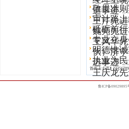
敬畏准则
进事迹
2
审计路上
王芹先进
砥砺前行
魏亮先进
专业立身
王风华先
明德惟诚
伙）济宁
执业为民
进事迹
2
首页
上十页
1
2
3
4
5
6
7
8
9
王庆龙先
鲁ICP备09029895