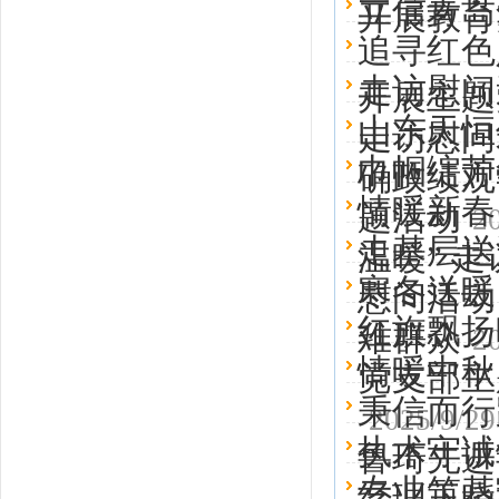
立信青岛
开展教育
追寻红色
走访慰问
开展主题
山东天恒
走访慰问
巾帼绽芳
确政绩观
情暖新春
题活动
2
走基层送
温暖” 
寒冬送暖
慰问活动
红旗飘扬
难群众
2
情暖中秋
党支部主
秉信而行
2025/9/29
执术守诚
鲁琦先进
专业筑基
经理王晓