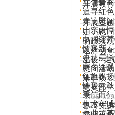
立信青岛
开展教育
追寻红色
走访慰问
开展主题
山东天恒
走访慰问
巾帼绽芳
确政绩观
情暖新春
题活动
2
走基层送
温暖” 
寒冬送暖
慰问活动
红旗飘扬
难群众
2
情暖中秋
党支部主
秉信而行
2025/9/29
执术守诚
鲁琦先进
专业筑基
经理王晓