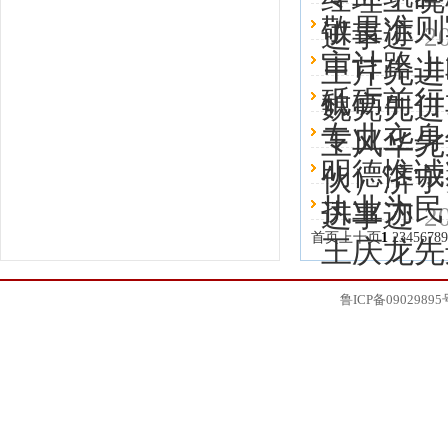
敬畏准则
进事迹
2
审计路上
王芹先进
砥砺前行
魏亮先进
专业立身
王风华先
明德惟诚
伙）济宁
执业为民
进事迹
2
首页
上十页
1
2
3
4
5
6
7
8
9
王庆龙先
鲁ICP备09029895